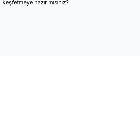
keşfetmeye hazır mısınız?
CNC
Quick Links
Home
The leading construction
Companies
companies directory of
Contact
the Turkish Republic of