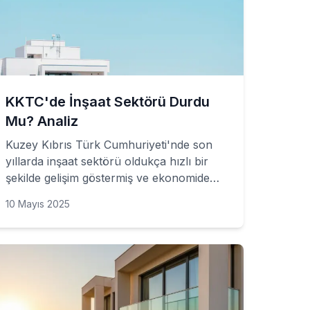
KKTC'de İnşaat Sektörü Durdu
Mu? Analiz
Kuzey Kıbrıs Türk Cumhuriyeti'nde son
yıllarda inşaat sektörü oldukça hızlı bir
şekilde gelişim göstermiş ve ekonomide
önemli bir yer tutmuştur. Ancak son
10 Mayıs 2025
dönemde yaşanan ekonomik
dalgalanmalar ve pandemi süreci
nedeniyle inşaat sektöründe belirli bir
durgunluk yaşanmaktadır. KKTC'de inşaat
sektörünün durumu hakkında detaylı bir
analiz yapmak gerekirse, birkaç önemli