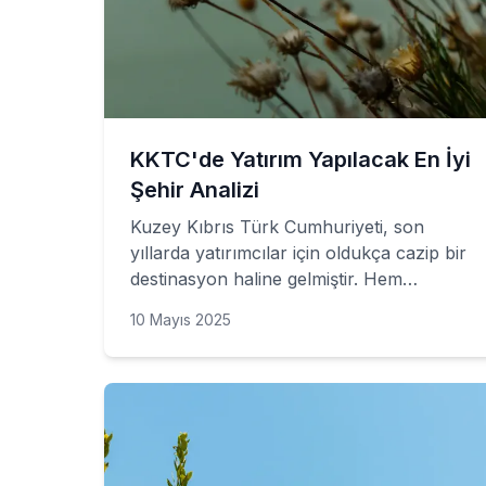
KKTC'de Yatırım Yapılacak En İyi
Şehir Analizi
Kuzey Kıbrıs Türk Cumhuriyeti, son
yıllarda yatırımcılar için oldukça cazip bir
destinasyon haline gelmiştir. Hem
ekonomik olarak stabil yapısı hem de
10 Mayıs 2025
turizm potansiyeli ile dikkat çeken
KKTC'de yatırım yapmak isteyenler için
birçok fırsat bulunmaktadır. Ancak hangi
şehirde yatırım yapılması gerektiği konusu
oldukça önemlidir. Bu blog yazısında,
KKTC'de yatırım yapılacak en iyi