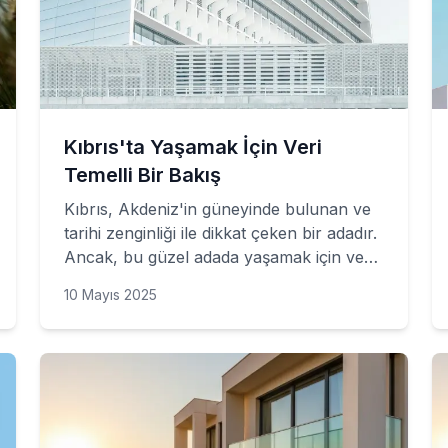
Kıbrıs'ta Yaşamak İçin Veri
Temelli Bir Bakış
Kıbrıs, Akdeniz'in güneyinde bulunan ve
tarihi zenginliği ile dikkat çeken bir adadır.
Ancak, bu güzel adada yaşamak için veri
temelli bir bakış yapmak önemlidir.
10 Mayıs 2025
Kıbrıs'ta yaşamak isteyenlerin dikkate
alması gereken birçok faktör vardır. Bu
faktörlerden bazıları şunlardır: 1.
Ekonomik Durum: Kıbrıs'ın ekonomik
durumu, adada yaşamak isteyenler için
önemli bir faktördür. Ülkenin iş olanakları,