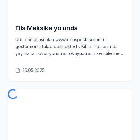
Elis Meksika yolunda
URL bağlantısı olan www.kibrispostasi.com'u
göstermeniz talep edilmektedir. Kıbrıs Postası`nda
yayınlanan okur yorumları okuyucuların kendilerine
ait görüşleridir. Yazılan yorumlardan Kıbrıs Postası
hiçbir şekilde sorumlu tutulamaz. Sitedeki tüm harici
16.05.2025
linkler ayrı bir sayfada açılır. Kıbrıs Postası harici
linklerin sorumluluğunu almaz. [...] Bu organizasyona
katılmasında katkı sağlayan Ragıp Tanlı (Emtan
Construction) ve Salih Kayım (Californian Restaurant)
başta olmak üzere tüm destekçilerine teşekkür eden
Elis’in ailesi, Kuzey Kıbrıs Türk Cumhuriyeti’nin bu tür
organizasyonlarda bayrağını ve milli marşını engele
takılmadan temsil etmesinin önemine dikkat çekti.
Elis’in babası Hakan Sermaye, bu tür etkinliklerin ülke
tanıtımı açısından büyük bir fırsat olduğunu