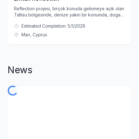
Reflection projesi, birçok konuda gelismeye açik olan
Tatlisu bölgesinde, denize yakin bir konumda, doga
ile iç içe, sehrin kalabalığından uzakta, bir o kadar
Estimated Completion:
5/1/2026
huzurlu ve yesil ile mavinin kesistigi bir konumda yer
alacaktir. Kuzeyinde panoramik masmavi deniz
Mari, Cyprus
manzarasi, güneyinde ise Kibris’in adamizin essiz dag
manzarasini size sunmakla beraber, Esentepe plaji,
Kaplica plaji, Korineum Golf Resort ve birçok bilinen
noktaya yakin bir mesafededir. Temiz oksijen, dogal
yasam ve ayni zamanda lüksün de bulustugu
News
Reflection, konumu geregi hem Girne’nin Merkezine
hem de iskele bölgesine ortalama 40 dk bir sürüs
mesafesindedir ve her iki sehrin de tam orta
noktasinda konumlanmaktadir. Tam donanimli bir toplu
konut projesi olan Reflection, birçok temel ihtiyaciniza
karsilik verecek sekilde ultra lüks olarak tasarlanan bir
site projesidir.