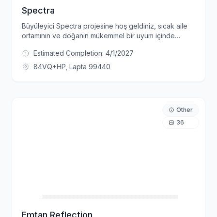
Spectra
Büyüleyici Spectra projesine hoş geldiniz, sıcak aile
ortamının ve doğanın mükemmel bir uyum içinde
birleştiği yer. Kendinizi sonsuz eğlencenin dünyasına
Estimated Completion:
4/1/2027
bırakın, çocuk havuzu ve keyifli Mini AquaPark ile
başlayın, burada minikleriniz doya doya suya dalıp
84VQ+HP, Lapta 99440
oynayabilir. Açık hava çocuk oyun alanı ise sonsuz
kahkaha ve keyifli anlar yaşatacaktır. Spectra projesi,
Lapta bölgesinde yer almakta olup, şehir merkezi ve
ana otoyola yakın birçok noktadan kolayca ulaşılabilir
Other
konumda yer almaktadır. Yeşil ve mavinin canlı
renkleri, mükemmel dağ manzarasıyla sakin bir
36
ortamda birleşiyor. Kuzey Kıbrıs'ın turistik merkezi
Girne'nin batısında yer alan Spectra Projesi,
muhteşem deniz ve dağ manzarasına sahip lüks 162
daire ve villatipi konutlardan oluşmaktadır.
Emtan Reflection