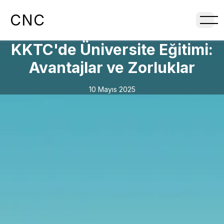
CNC
KKTC'de Üniversite Eğitimi:
Avantajlar ve Zorluklar
10 Mayıs 2025