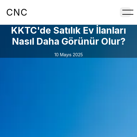
CNC
KKTC'de Satılık Ev İlanları
Nasıl Daha Görünür Olur?
10 Mayıs 2025