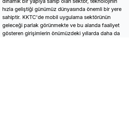
dinamik bir yapıya sahip olan sektör, teknolojinin
hızla geliştiği günümüz dünyasında önemli bir yere
sahiptir. KKTC'de mobil uygulama sektörünün
geleceği parlak görünmekte ve bu alanda faaliyet
gösteren girişimlerin önümüzdeki yıllarda daha da
büyüyeceği öngörülmektedir.
CNC
Quick Links
Home
The leading construction
Companies
companies directory of
Contact
the Turkish Republic of
Northern Cyprus.