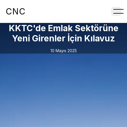
CNC
KKTC'de Emlak Sektörüne
Yeni Girenler İçin Kılavuz
10 Mayıs 2025