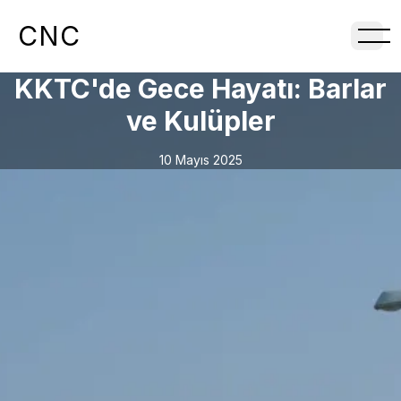
CNC
KKTC'de Gece Hayatı: Barlar
ve Kulüpler
10 Mayıs 2025