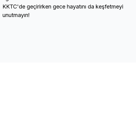
KKTC'de geçirirken gece hayatını da keşfetmeyi
unutmayın!
CNC
Hızlı Linkler
Ana Sayfa
Kuzey Kıbrıs Türk
Şirketler
Cumhuriyeti'nin önde