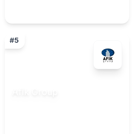
eden şirketimiz tüm yenilikleri konfor ve lüks ile
buluşturarak siz değerli misafirlerimize sunmaktadır.
Ayrıca CTS projelerinde kaliteli vakit geçirebileceğiniz
deniz, özel havuzlar, spa, su sporları, spor salonu,
denize sıfır restoran ve doğa ile iç içe bir çok aktiviteyi
sizler için tasarlamaktadır. Adada olmasanız bile, CTS
#
5
sizlere edinmiş olduğunuz mülklerde satış sonrası
hizmetlerini özel fırsatlarla sunmaktadır.
Afik Group
Afik Construction LTD, Türkiye ve Kıbrıs'ta faaliyet
gösteren uluslararası bir geliştirme ve inşaat şirketidir.
Bizim ayırt edici özelliğimiz, inşaatımızın güvenilirliği ve
kalitesidir. Şirketimiz, inşaat sektöründeki engin
Detayları Gör
deneyimini ve uluslararası bağlantılarını onlarca projeyi
başlatmak ve inşa etmek için kullanmaktadır; bazı