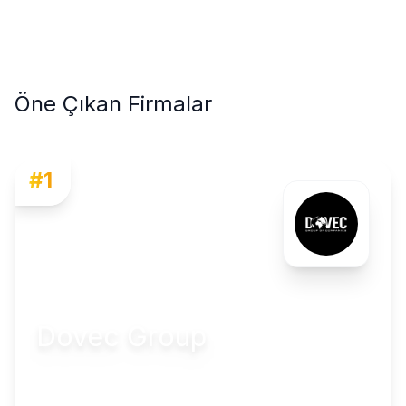
Öne Çıkan Firmalar
#
1
Dovec Group
Döveç Group, yüksek kaliteli, yenilikçi ve sürdürülebilir
yaşam alanları inşa ediyor. 35 yılı aşkın bir süredir.