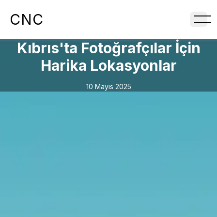
CNC
Kıbrıs'ta Fotoğrafçılar İçin
Harika Lokasyonlar
10 Mayıs 2025