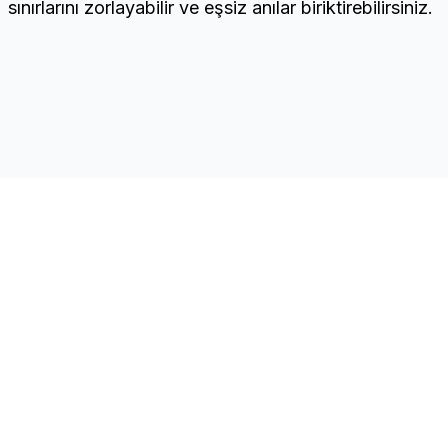
sınırlarını zorlayabilir ve eşsiz anılar biriktirebilirsiniz.
CNC
Hızlı Linkler
Ana Sayfa
Kuzey Kıbrıs Türk
Şirketler
Cumhuriyeti'nin önde
İletişim
gelen inşaat şirketleri