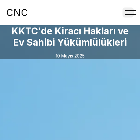
CNC
KKTC'de Kiracı Hakları ve
Ev Sahibi Yükümlülükleri
10 Mayıs 2025