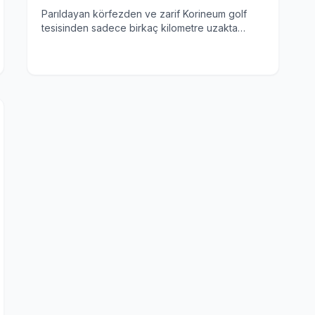
Parıldayan körfezden ve zarif Korineum golf
tesisinden sadece birkaç kilometre uzakta
bulunan The Nest, çevredeki topoğrafyaya
dikkatle uyum sağlayan, güzel tasarlanmış bir
bina topluluğudur. Nest Projesi, Kuzey Kıbrıs'ta
bir tepe üzerinde özenle planlanmış bir konut
geliştirme projesi olup, Akdeniz ve çevredeki
dağların manzarasına sahip farklı bir yaşam tarzı
sunmaktadır; birinci sınıf konum ve sakin deniz
kenarı yaşam tarzının benzersiz bir bileşimi.