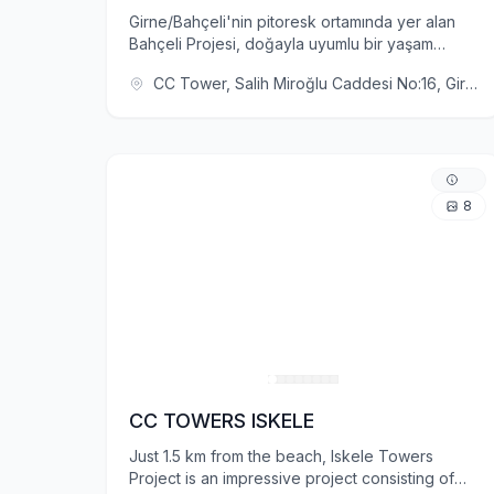
Girne/Bahçeli'nin pitoresk ortamında yer alan
Bahçeli Projesi, doğayla uyumlu bir yaşam
sunuyor. Kompleks, özel havuzlu bireysel
CC Tower, Salih Miroğlu Caddesi No:16, Girne 9300
villalardan, isteğe bağlı havuzlu yarı müstakil
villalardan ve ortak havuzlu dairelerden
oluşmaktadır. Burada, cennet gibi bir manzara
içinde, modern yaşam konforunu ve Akdeniz'in
nefes kesen manzarasını deneyimleyeceksiniz.
8
CC TOWERS ISKELE
Just 1.5 km from the beach, Iskele Towers
Project is an impressive project consisting of